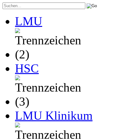
LMU
HSC
LMU Klinikum