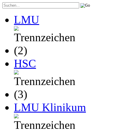
LMU
HSC
LMU Klinikum