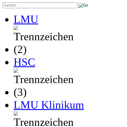
LMU
HSC
LMU Klinikum