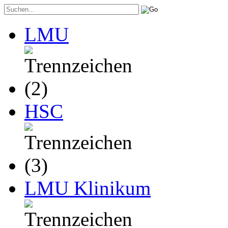
LMU
HSC
LMU Klinikum