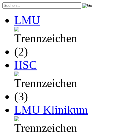
LMU
HSC
LMU Klinikum