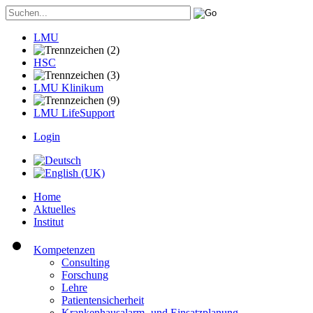
LMU
HSC
LMU Klinikum
LMU LifeSupport
Login
Home
Aktuelles
Institut
Kompetenzen
Consulting
Forschung
Lehre
Patientensicherheit
Krankenhausalarm- und Einsatzplanung