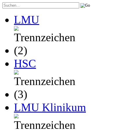
LMU
HSC
LMU Klinikum