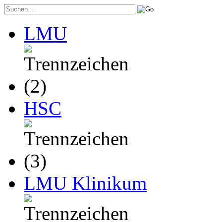
LMU
HSC
LMU Klinikum