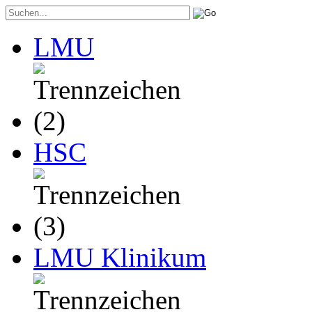
LMU
HSC
LMU Klinikum