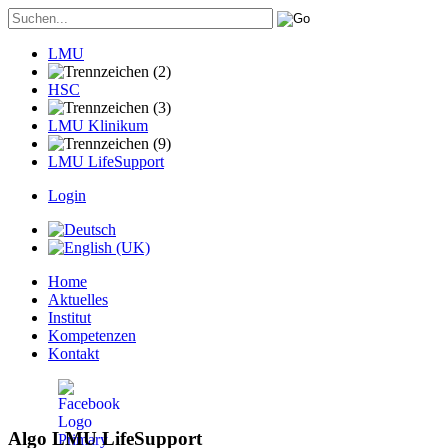
LMU
HSC
LMU Klinikum
LMU LifeSupport
Login
Home
Aktuelles
Institut
Kompetenzen
Kontakt
Algo LMU LifeSupport