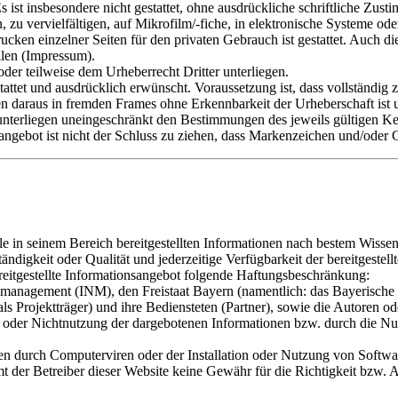
Es ist insbesondere nicht gestattet, ohne ausdrückliche schriftliche 
 zu vervielfältigen, auf Mikrofilm/-fiche, in elektronische Systeme od
cken einzelner Seiten für den privaten Gebrauch ist gestattet. Auch d
ilen (Impressum).
der teilweise dem Urheberrecht Dritter unterliegen.
ttet und ausdrücklich erwünscht. Voraussetzung ist, dass vollständig
n daraus in fremden Frames ohne Erkennbarkeit der Urheberschaft ist u
nterliegen uneingeschränkt den Bestimmungen des jeweils gültigen Ke
ngebot ist nicht der Schluss zu ziehen, dass Markenzeichen und/oder G
e in seinem Bereich bereitgestellten Informationen nach bestem Wissen
ständigkeit oder Qualität und jederzeitige Verfügbarkeit der bereitgest
eitgestellte Informationsangebot folgende Haftungsbeschränkung:
nmanagement (INM), den Freistaat Bayern (namentlich: das Bayerische 
s Projektträger) und ihre Bediensteten (Partner), sowie die Autoren od
ng oder Nichtnutzung der dargebotenen Informationen bzw. durch die Nu
n durch Computerviren oder der Installation oder Nutzung von Software
der Betreiber dieser Website keine Gewähr für die Richtigkeit bzw. Ak