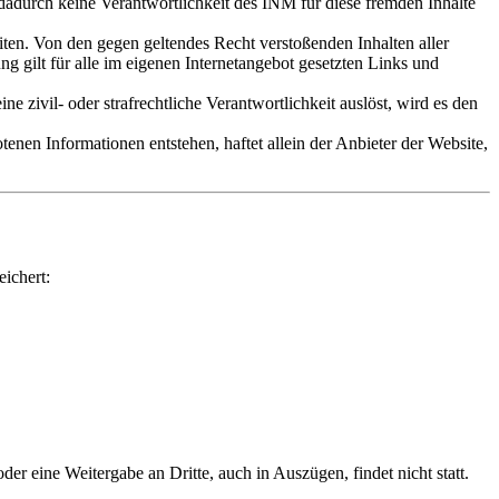
adurch keine Verantwortlichkeit des INM für diese fremden Inhalte
eiten. Von den gegen geltendes Recht verstoßenden Inhalten aller
ung gilt für alle im eigenen Internetangebot gesetzten Links und
ne zivil- oder strafrechtliche Verantwortlichkeit auslöst, wird es den
enen Informationen entstehen, haftet allein der Anbieter der Website,
ichert:
r eine Weitergabe an Dritte, auch in Auszügen, findet nicht statt.