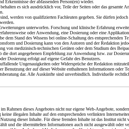
nd Erkenntnisse der abfassenden Person(en) wieder.
r behalten es sich ausdrücklich vor, Teile der Seiten oder das gesamt
n.
sind, werden von qualifizierten Fachleuten gegeben. Sie dürfen jedoch n
 werden.
Erweiterungen unterworfen. Forschung und klinische Erfahrung erweit
rfahrensweise oder Anwendung, eine Dosierung oder eine Applikation e
be dem Stand des Wissens bei online-Schaltung des entsprechenden Tex
ionsform und Dosierung kann von den Autoren und der Redaktion je
sung von medizinisch-technischen Geräten oder dem Studium des Beipac
len, ob die dort angegebenen Empfehlung zur Anwendung bzw. zur Dosier
er Dosierung erfolgt auf eigene Gefahr des Benutzers.
auffallende Ungenauigkeiten oder Widersprüche der Redaktion mitzutei
er Benutzung der auf dieser Website enthaltenen Informationen oder Tei
tsberatung dar. Alle Auskünfte sind unverbindlich. Individuelle rechtl
t im Rahmen dieses Angebotes nicht nur eigene Web-Angebote, sondern
keine illegalen Inhalte auf den entsprechenden verlinkten Internetseite
zung dieser Inhalte. Für diese fremden Inhalte ist das Institut nicht v
wählt und die übermittelten Informationen auch nicht ausgewählt oder ve