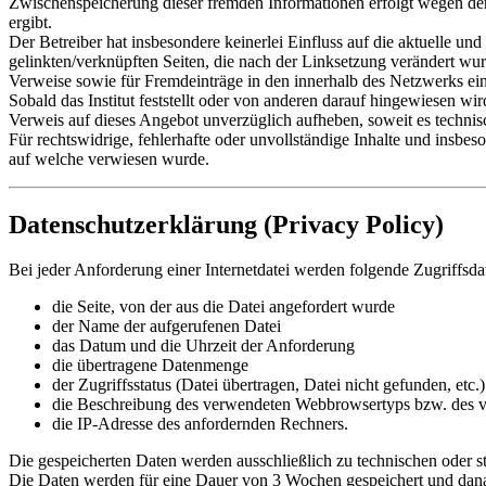
Zwischenspeicherung dieser fremden Informationen erfolgt wegen der
ergibt.
Der Betreiber hat insbesondere keinerlei Einfluss auf die aktuelle un
gelinkten/verknüpften Seiten, die nach der Linksetzung verändert wurde
Verweise sowie für Fremdeinträge in den innerhalb des Netzwerks ein
Sobald das Institut feststellt oder von anderen darauf hingewiesen wird
Verweis auf dieses Angebot unverzüglich aufheben, soweit es technis
Für rechtswidrige, fehlerhafte oder unvollständige Inhalte und insbes
auf welche verwiesen wurde.
Datenschutzerklärung (Privacy Policy)
Bei jeder Anforderung einer Internetdatei werden folgende Zugriffsd
die Seite, von der aus die Datei angefordert wurde
der Name der aufgerufenen Datei
das Datum und die Uhrzeit der Anforderung
die übertragene Datenmenge
der Zugriffsstatus (Datei übertragen, Datei nicht gefunden, etc.)
die Beschreibung des verwendeten Webbrowsertyps bzw. des v
die IP-Adresse des anfordernden Rechners.
Die gespeicherten Daten werden ausschließlich zu technischen oder st
Die Daten werden für eine Dauer von 3 Wochen gespeichert und dana