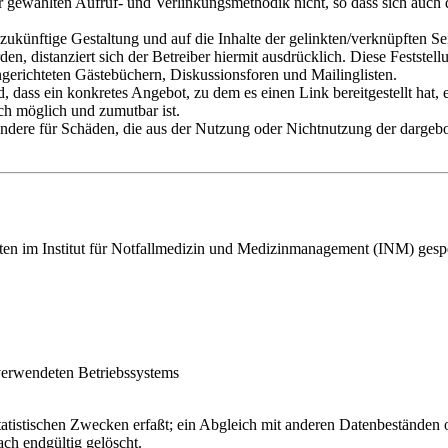
 gewählten Aufruf- und Verlinkungsmethodik nicht, so dass sich auch d
d zukünftige Gestaltung und auf die Inhalte der gelinkten/verknüpften S
n, distanziert sich der Betreiber hiermit ausdrücklich. Diese Feststell
gerichteten Gästebüchern, Diskussionsforen und Mailinglisten.
, dass ein konkretes Angebot, zu dem es einen Link bereitgestellt hat, ei
ch möglich und zumutbar ist.
ondere für Schäden, die aus der Nutzung oder Nichtnutzung der dargebot
aten im Institut für Notfallmedizin und Medizinmanagement (INM) gespe
erwendeten Betriebssystems
atistischen Zwecken erfaßt; ein Abgleich mit anderen Datenbeständen ode
ch endgültig gelöscht.