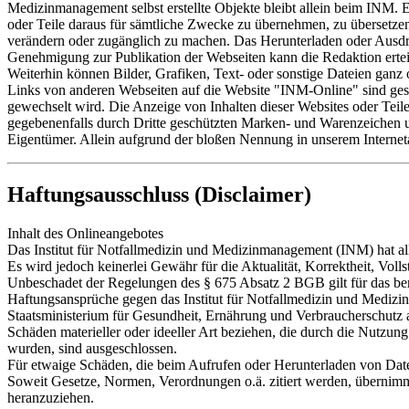
Medizinmanagement selbst erstellte Objekte bleibt allein beim INM. 
oder Teile daraus für sämtliche Zwecke zu übernehmen, zu übersetzen,
verändern oder zugänglich zu machen. Das Herunterladen oder Ausdru
Genehmigung zur Publikation der Webseiten kann die Redaktion erte
Weiterhin können Bilder, Grafiken, Text- oder sonstige Dateien ganz o
Links von anderen Webseiten auf die Website "INM-Online" sind gesta
gewechselt wird. Die Anzeige von Inhalten dieser Websites oder Teile
gegebenenfalls durch Dritte geschützten Marken- und Warenzeichen u
Eigentümer. Allein aufgrund der bloßen Nennung in unserem Interneta
Haftungsausschluss (Disclaimer)
Inhalt des Onlineangebotes
Das Institut für Notfallmedizin und Medizinmanagement (INM) hat all
Es wird jedoch keinerlei Gewähr für die Aktualität, Korrektheit, Voll
Unbeschadet der Regelungen des § 675 Absatz 2 BGB gilt für das ber
Haftungsansprüche gegen das Institut für Notfallmedizin und Medizi
Staatsministerium für Gesundheit, Ernährung und Verbraucherschutz al
Schäden materieller oder ideeller Art beziehen, die durch die Nutzu
wurden, sind ausgeschlossen.
Für etwaige Schäden, die beim Aufrufen oder Herunterladen von Date
Soweit Gesetze, Normen, Verordnungen o.ä. zitiert werden, übernimmt 
heranzuziehen.