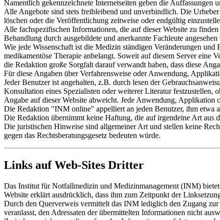
Namentlich gekennzeichnete Internetseiten geben die Auffassungen u
Alle Angebote sind stets freibleibend und unverbindlich. Die Urhebe
löschen oder die Veröffentlichung zeitweise oder endgültig einzustelle
Alle fachspezifischen Informationen, die auf dieser Website zu finden 
Behandlung durch ausgebildete und anerkannte Fachleute angesehen
Wie jede Wissenschaft ist die Medizin ständigen Veränderungen und 
medikamentöse Therapie anbelangt. Soweit auf diesem Server eine Ve
die Redaktion große Sorgfalt darauf verwandt haben, dass diese Anga
Für diese Angaben über Verfahrensweise oder Anwendung, Applikat
Jeder Benutzer ist angehalten, z.B. durch lesen der Gebrauchsanwei
Konsultation eines Spezialisten oder weiterer Literatur festzustel
Angabe auf dieser Website abweicht. Jede Anwendung, Applikation od
Die Redaktion "INM online" appelliert an jeden Benutzer, ihm etwa 
Die Redaktion übernimmt keine Haftung, die auf irgendeine Art aus d
Die juristischen Hinweise sind allgemeiner Art und stellen keine Rech
gegen das Rechtsberatungsgesetz bedeuten würde.
Links auf Web-Sites Dritter
Das Institut für Notfallmedizin und Medizinmanagement (INM) biete
Website erklärt ausdrücklich, dass ihm zum Zeitpunkt der Linksetzung 
Durch den Querverweis vermittelt das INM lediglich den Zugang zur Nut
veranlasst, den Adressaten der übermittelten Informationen nicht aus