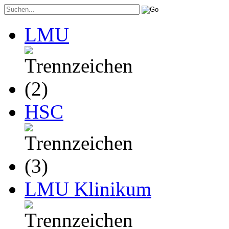
LMU
HSC
LMU Klinikum