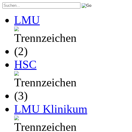
LMU
HSC
LMU Klinikum