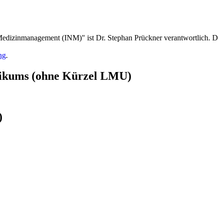
und Medizinmanagement (INM)" ist Dr. Stephan Prückner verantwortlic
ng
.
nikums (ohne Kürzel LMU)
)